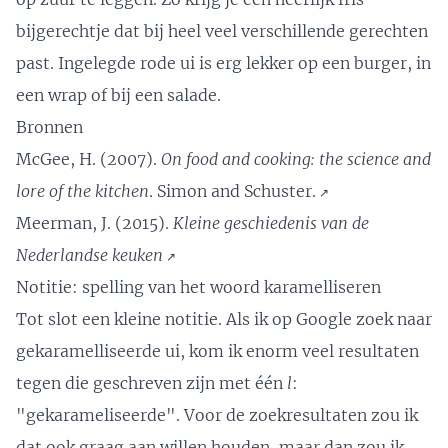
bijgerechtje dat bij heel veel verschillende gerechten
past.
Ingelegde rode ui
is erg lekker op een burger, in
een wrap of bij een salade.
Bronnen
McGee, H. (2007).
On food and cooking: the science and
lore of the kitchen
. Simon and Schuster.
↗️
Meerman, J. (2015).
Kleine geschiedenis van de
Nederlandse keuken
↗️
Notitie: spelling van het woord karamelliseren
Tot slot een kleine notitie. Als ik op Google zoek naar
gekaramelliseerde ui, kom ik enorm veel resultaten
tegen die geschreven zijn met één
l
:
"gekarameliseerde". Voor de zoekresultaten zou ik
dat ook graag aan willen houden, maar dan zou ik