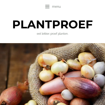
menu
PLANT
PROEF
eet lekker. proef planten.