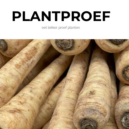
PLANT
PROEF
eet lekker. proef planten.