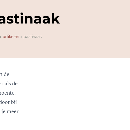
astinaak
artikelen
pastinaak
rt de
t als de
roente.
door bij
s je meer