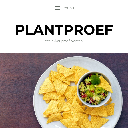
menu
PLANT
PROEF
eet lekker. proef planten.