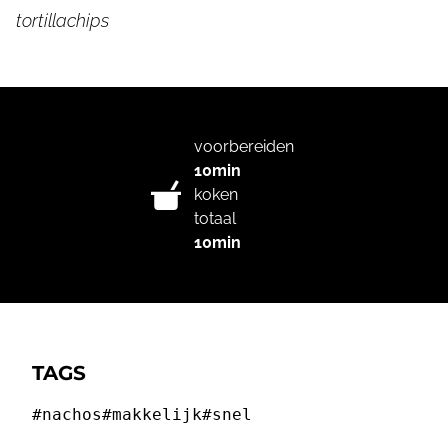
tortillachips
voorbereiden
10min
koken
totaal
10min
TAGS
#nachos
#makkelijk
#snel