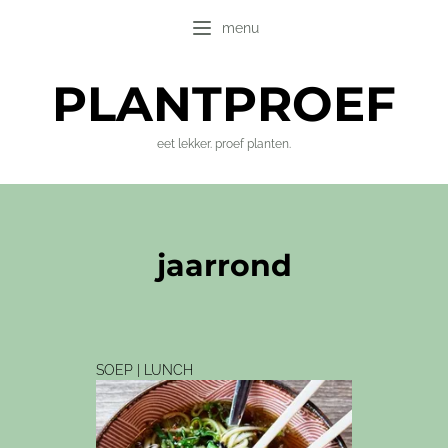
menu
PLANT
PROEF
eet lekker. proef planten.
jaarrond
SOEP | LUNCH