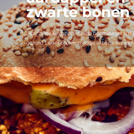
zwarte bonen
Deze zoete aardappel-zwarte bonenburger is erg
gezond. Lekker op een broodje of bij de avondma