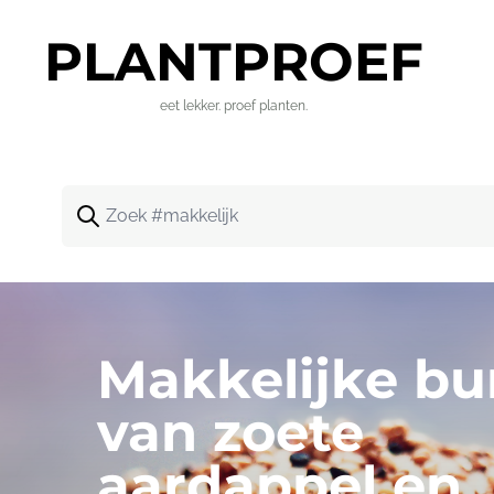
PLANT
PROEF
eet lekker. proef planten.
Zoeken
Makkelijke bu
van zoete
aardappel en