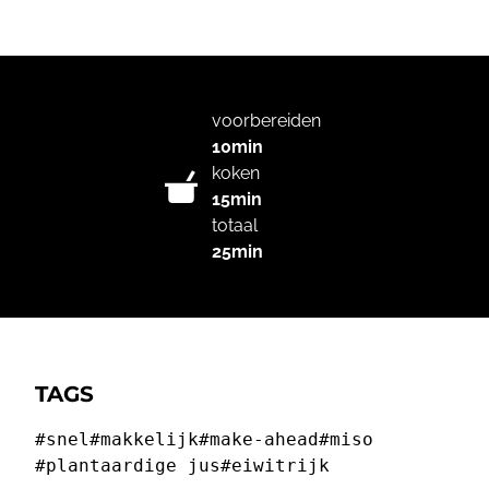
voorbereiden
10min
koken
15min
totaal
25min
TAGS
#snel
#makkelijk
#make-ahead
#miso
#plantaardige jus
#eiwitrijk