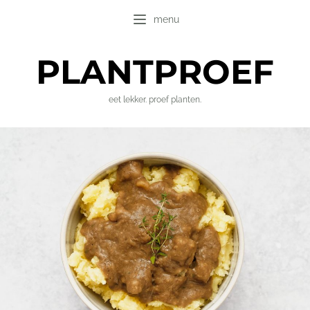
menu
PLANT
PROEF
eet lekker. proef planten.