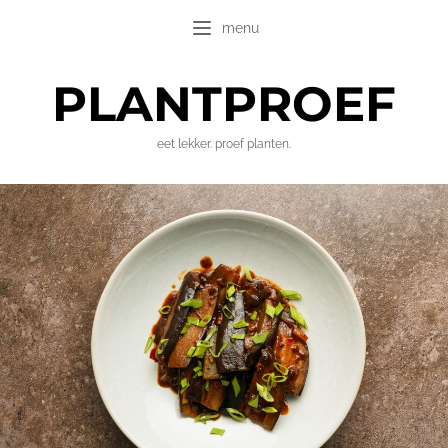
menu
PLANT
PROEF
eet lekker. proef planten.