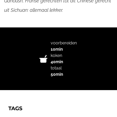
Ganoush, Franse gerechten tot dit Chinese gerecht
uit Sichuan: allemaal lekker.
voorbereiden
10min
koken
40min
totaal
50min
TAGS