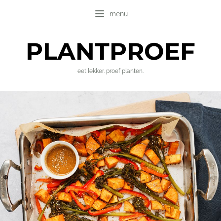
menu
PLANT
PROEF
eet lekker. proef planten.