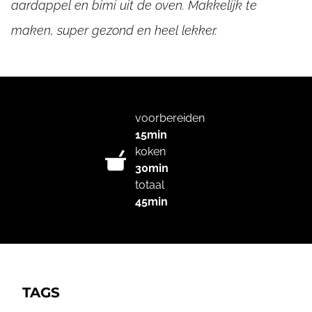
aardappel en bimi uit de oven. Makkelijk te
maken, super gezond en heel lekker.
voorbereiden
15min
koken
30min
totaal
45min
TAGS