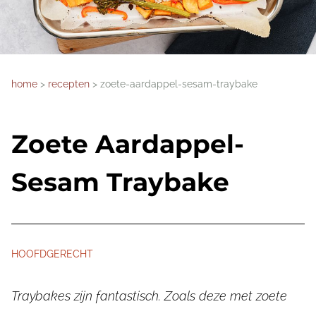
home
recepten
zoete-aardappel-sesam-traybake
Zoete Aardappel-
Sesam Traybake
HOOFDGERECHT
Traybakes zijn fantastisch. Zoals deze met zoete