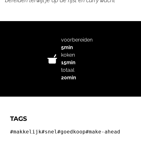
bereiden terwijl je op de rijst en curry wacht
voorbereiden
5min
koken
15min
totaal
20min
TAGS
#makkelijk
#snel
#goedkoop
#make-ahead