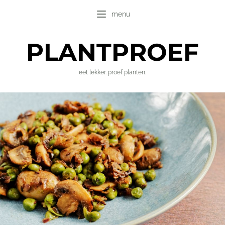
menu
PLANT
PROEF
eet lekker. proef planten.