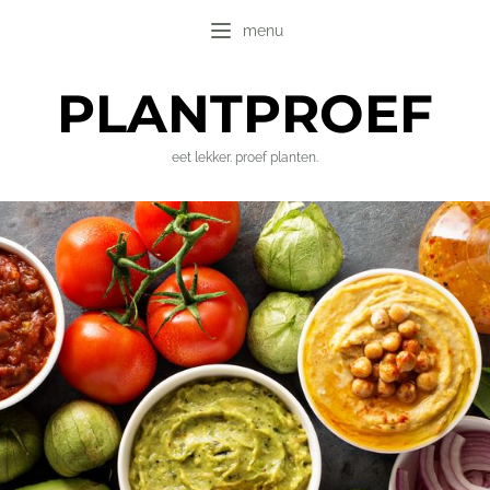
menu
PLANT
PROEF
eet lekker. proef planten.