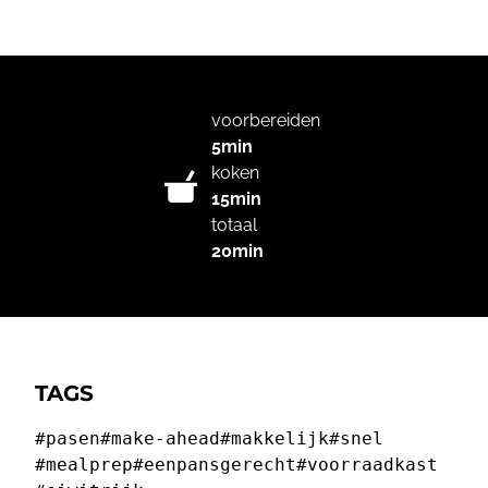
voorbereiden
5min
koken
15min
totaal
20min
TAGS
#pasen
#make-ahead
#makkelijk
#snel
#mealprep
#eenpansgerecht
#voorraadkast